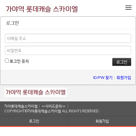
메뉴 건너뛰기
로그인
로그인 유지
ID/PW 찾기
|
회원가입
가야롯데캐슬스카이엘│
☞사이드문의☜
│
COPYRIGHT©가야롯데캐슬스카이엘 ALL RIGHTS RESERVED.
로그인
회원가입