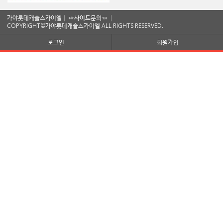
가야롯데캐슬스카이엘│
☞사이드문의☜
│
COPYRIGHT©가야롯데캐슬스카이엘 ALL RIGHTS RESERVED.
로그인
회원가입