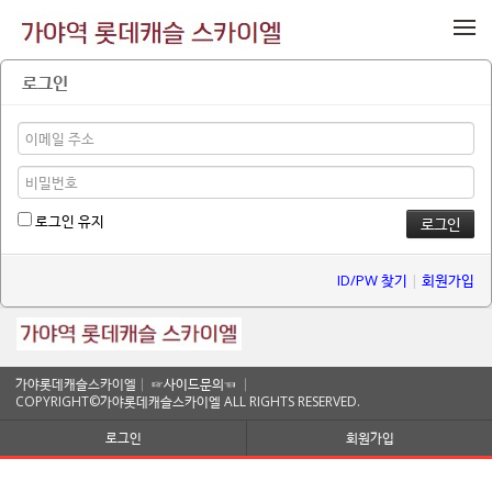
메뉴 건너뛰기
로그인
로그인 유지
ID/PW 찾기
|
회원가입
가야롯데캐슬스카이엘│
☞사이드문의☜
│
COPYRIGHT©가야롯데캐슬스카이엘 ALL RIGHTS RESERVED.
로그인
회원가입