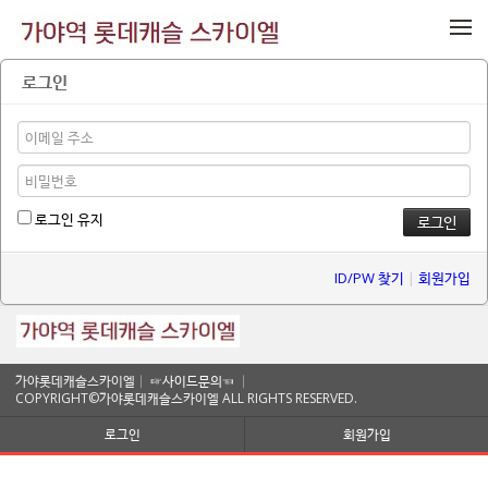
메뉴 건너뛰기
로그인
로그인 유지
ID/PW 찾기
|
회원가입
가야롯데캐슬스카이엘│
☞사이드문의☜
│
COPYRIGHT©가야롯데캐슬스카이엘 ALL RIGHTS RESERVED.
로그인
회원가입